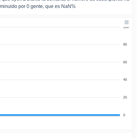
sminuido por 0 gente, que es NaN%
100
80
60
40
20
0