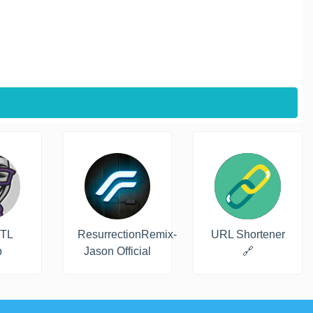
STL
ResurrectionRemix-
URL Shortener
p
Jason Official
🔗