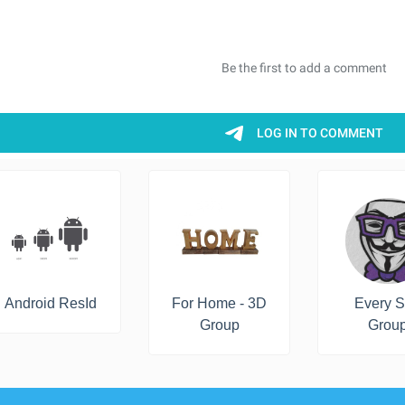
Android ResId
For Home - 3D
Every 
Group
Grou