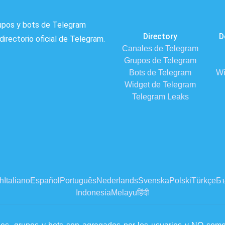
rupos y bots de Telegram
Directory
D
directorio oficial de Telegram.
Canales de Telegram
Grupos de Telegram
Bots de Telegram
Wi
Widget de Telegram
Telegram Leaks
h
Italiano
Español
Português
Nederlands
Svenska
Polski
Türkçe
Бъ
Indonesia
Melayu
हिंदी