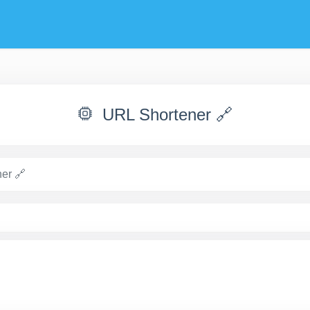
URL Shortener 🔗
er 🔗