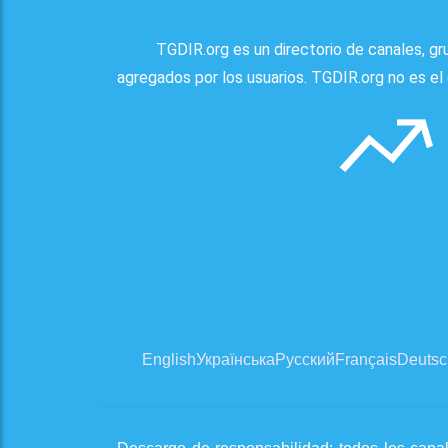
TGDIR.org es un directorio de canales, g
agregados por los usuarios. TGDIR.org no es el 
English
Українська
Русский
Français
Deutsc