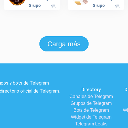
DMP -
Grupo
Grupo
OpenRTB
and XML
Carga más
rupos y bots de Telegram
Directory
D
directorio oficial de Telegram.
Canales de Telegram
Grupos de Telegram
Bots de Telegram
Wi
Widget de Telegram
Telegram Leaks