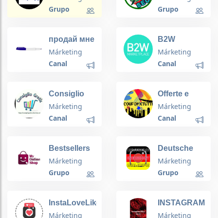
kvartiralar
Grupo
Grupo
продай мне
B2W
эту ручку
Marketplace
Márketing
Márketing
Canal
Canal
Consiglio
Offerte e
Gratis
Sconti -
Márketing
Márketing
Couponxtutti
Canal
Canal
Bestsellers
Deutsche
deals
Instagram
Márketing
Márketing
L+C Gruppe
Grupo
Grupo
InstaLoveLikes
INSTAGRAM
Lx30
LIKES
Márketing
Márketing