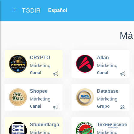
TGDIR
Már
CRYPTO
Atlan
CONNECTIONS
Márketing
Márketing
CHANNEL
Canal
Canal
Shopee
Database
registration
and Data
Márketing
Márketing
data filtering
Detection
Canal
Grupo
Studentlarga
Техническое
ijaraga arzon
SEO 🇺🇦
Márketing
Márketing