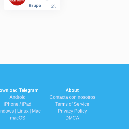
Grupo
ownload Telegram
About
Android
Contacta con nosotros
iPhone / iPad
Terms of Service
ndows | Linux | Mac
Privacy Policy
macOS
DMCA