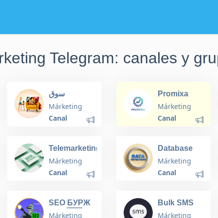
keting Telegram: canales y gr
سوق
Promixa
المستعمل
Channel
Márketing
Márketing
اسطنبول
Canal
Canal
Telemarketing
Database
& Market
and Data
Márketing
Márketing
Sales
Detection
Canal
Canal
Assistant
SEO БУРЖ
Bulk SMS
chat 🇺🇦
Marketing
Márketing
Márketing