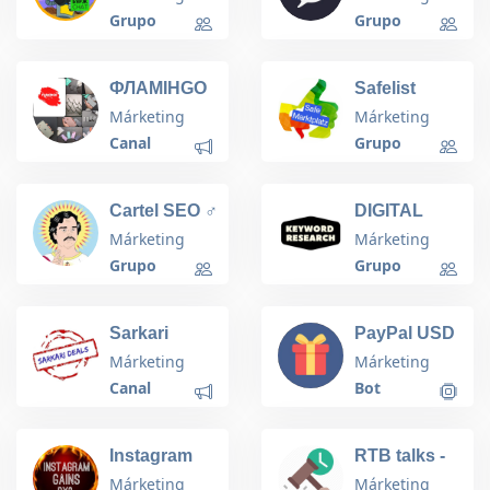
Group
Grupo
Grupo
ФЛАМІНGO
Safelist
☎️ Android
Marktplatz
Márketing
Márketing
Apple
Canal
Grupo
Cartel SEO ️‍♂️
DIGITAL
MARKETING
Márketing
Márketing
INDIA
Grupo
Grupo
Sarkari
PayPal USD
Deals
Gift
Márketing
Márketing
Canal
Bot
Instagram
RTB talks -
Gains - Dx3
DSP, SSP,
Márketing
Márketing