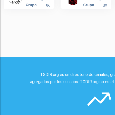
(Dx24h)
Grupo
Grupo
TGDIR.org es un directorio de canales, g
agregados por los usuarios. TGDIR.org no es el 