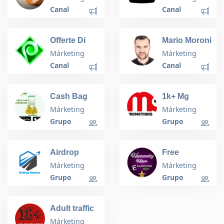
Free Full
.TV
Canal
Canal
Courses
Offerte Di
Mario Moroni
Smeraldo!
Márketing
Márketing
Canal
Canal
Cash Bag
1k+ Mg
Always with
Promotion
Márketing
Márketing
you
Registion
Grupo
Grupo
Airdrop
Free
Heroes
Advertise✔️
Márketing
Márketing
Grupo
Grupo
Adult traffic
buy and sell
Márketing