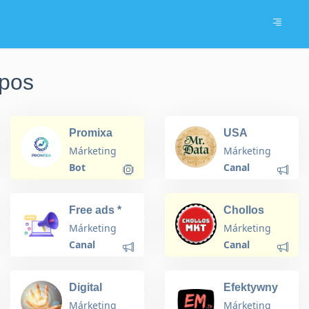
upos
Promixa
USA
telegram
Márketing
Márketing
detection
Bot
Canal
Free ads *
Chollos
Оголошення
Marketing
Márketing
Márketing
*
Canal
Canal
Объявления
❤️
stoimost.com.ua
Digital
Efektywny
Marketing
Marketing
Márketing
Márketing