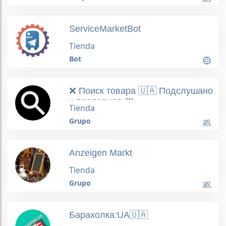
ServiceMarketBot
Tienda
Bot
❌ Поиск товара 🇺🇦 Подслушано
у продавцов ™
Tienda
Grupo
Anzeigen Markt
Tienda
Grupo
Барахолка:UA🇺🇦