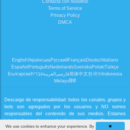
Contacta con nosotros
Terms of Service
Privacy Policy
DMCA
English
Українська
Русский
Français
Deutsch
Italiano
Español
Português
Nederlands
Svenska
Polski
Türkçe
Български
עברית
العربية
فارسی
简体中文
한국어
Indonesia
Melayu
हिंदी
Descargo de responsabilidad: todos los canales, grupos y
bots son agregados por los usuarios y NO somos
responsables del contenido de sus medios. Estamos
intentando aprobar canales limpios y útiles. Si cree que
We use cookies to enhance your experience. By
✖
hay un problema, comuníquese con nosotros desde