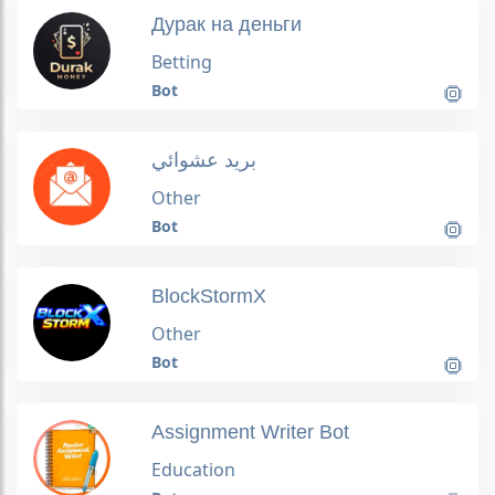
Дурак на деньги
Betting
Bot
بريد عشوائي
Other
Bot
BlockStormX
Other
Bot
Assignment Writer Bot
Education