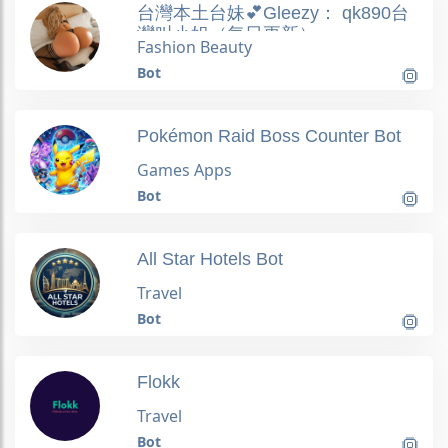
台灣本土台妹💕Gleezy： qk890台
灣叫小姐（每日更新）
Fashion Beauty
Bot
Pokémon Raid Boss Counter Bot
Games Apps
Bot
All Star Hotels Bot
Travel
Bot
Flokk
Travel
Bot