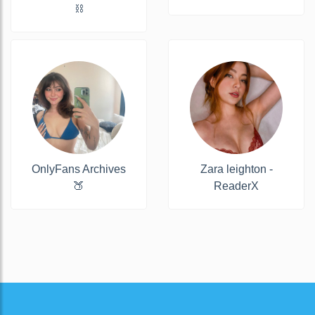
⛓
OnlyFans Archives
Zara leighton -
🍑
ReaderX