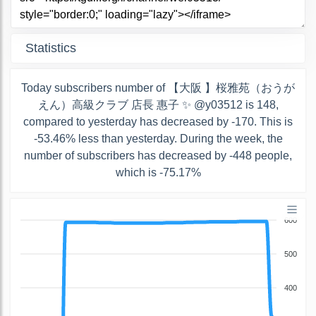
Statistics
Today subscribers number of 【大阪 】桜雅苑（おうが
えん）高級クラブ 店長 惠子 ✨ @y03512 is 148,
compared to yesterday has decreased by -170. This is
-53.46% less than yesterday. During the week, the
number of subscribers has decreased by -448 people,
which is -75.17%
600
500
400