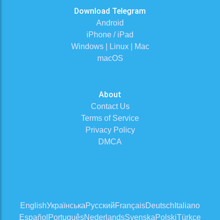
Download Telegram
Android
iPhone / iPad
Windows | Linux | Mac
macOS
About
Contact Us
Terms of Service
Privacy Policy
DMCA
English
Українська
Русский
Français
Deutsch
Italiano
Español
Português
Nederlands
Svenska
Polski
Türkçe