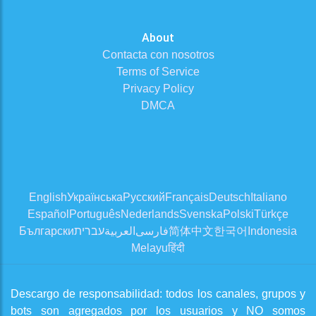
About
Contacta con nosotros
Terms of Service
Privacy Policy
DMCA
English
Українська
Русский
Français
Deutsch
Italiano
Español
Português
Nederlands
Svenska
Polski
Türkçe
Български
עברית
العربية
فارسی
简体中文
한국어
Indonesia
Melayu
हिंदी
Descargo de responsabilidad: todos los canales, grupos y
bots son agregados por los usuarios y NO somos