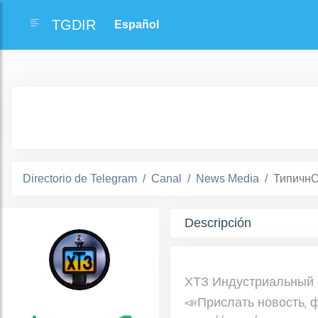
TGDIR
Directorio de Telegram
Canal
News Media
ТипичнО
Descripción
ХТЗ Индустриальный 
📣Прислать новость, ф