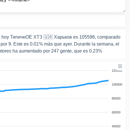
de hoy ТипичнОЕ ХТЗ 🇺🇦 Харьков es 105596, comparado
por 9. Este es 0.01% más que ayer. Durante la semana, el
ptores ha aumentado por 247 gente, que es 0.23%
120000
100000
80000
60000
40000