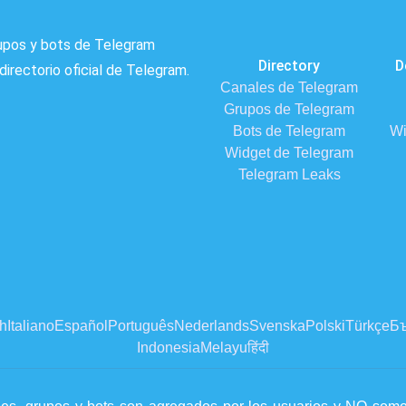
rupos y bots de Telegram
Directory
D
directorio oficial de Telegram.
Canales de Telegram
Grupos de Telegram
Bots de Telegram
Wi
Widget de Telegram
Telegram Leaks
h
Italiano
Español
Português
Nederlands
Svenska
Polski
Türkçe
Бъ
Indonesia
Melayu
हिंदी