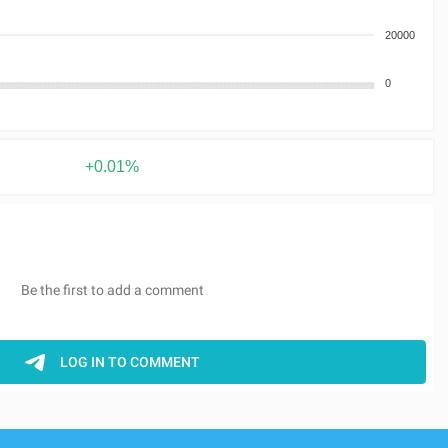
20000
0
+0.01%