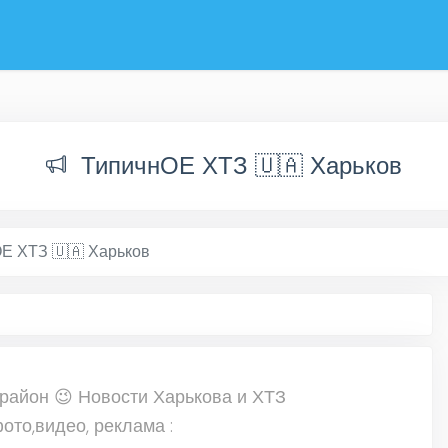
ТипичнОЕ ХТЗ 🇺🇦 Харьков
Е ХТЗ 🇺🇦 Харьков
район 😉 Новости Харькова и ХТЗ
ото,видео, реклама :