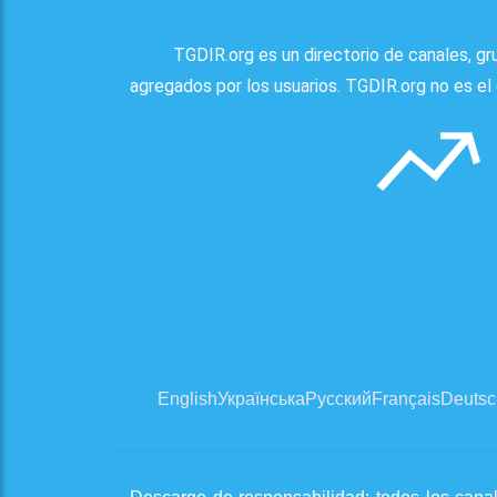
TGDIR.org es un directorio de canales, g
agregados por los usuarios. TGDIR.org no es el 
English
Українська
Русский
Français
Deutsc