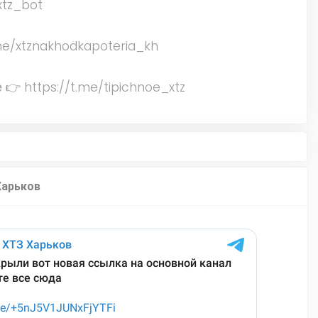
xtz_bot
me/xtznakhodkapoteria_kh
 👉 https://t.me/tipichnoe_xtz