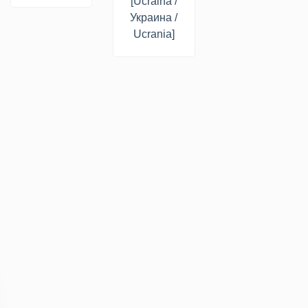
[Ucraina /
Украина /
Ucrania]