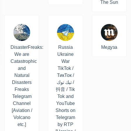
The Sun
DisasterFreaks:
Russia
Медуза
We are
Ukraine
Catastrophic
War
and
TikTok /
Natural
ТикТок /
Disasters
تيك توك /
Freaks
抖音 / Tik
Telegram
Tok and
Channel
YouTube
[Aviation /
Shorts on
Volcano
Telegram
etc.]
by RTP