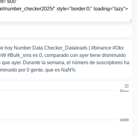
de hoy Number Data Checker_Dataleads | #binance #Okx
W #Bulk_sms es 0, comparado con ayer tiene disminuido
que ayer. Durante la semana, el número de suscriptores ha
sminuido por 0 gente, que es NaN%
15000
10000