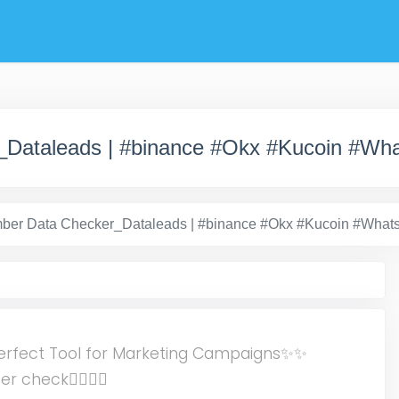
Dataleads | #binance #Okx #Kucoin #Wh
ber Data Checker_Dataleads | #binance #Okx #Kucoin #Wha
fect Tool for Marketing Campaigns✨✨
check🏄‍♀️🏄‍♀️