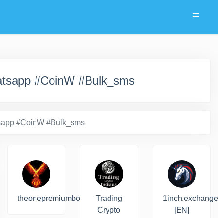
atsapp #CoinW #Bulk_sms
tsapp #CoinW #Bulk_sms
theonepremiumbot
Trading
1inch.exchange
Crypto
[EN]