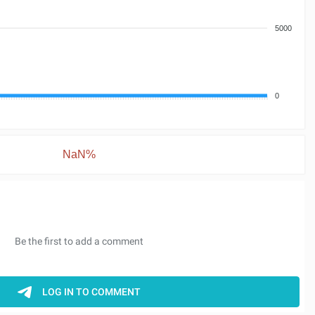
5000
0
NaN%