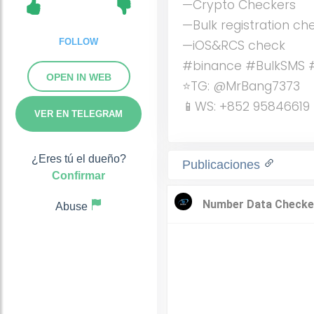
—Crypto Checkers
—Bulk registration ch
FOLLOW
—iOS&RCS check
#binance #BulkSMS 
OPEN IN WEB
⭐️TG: @MrBang7373
📱WS: +852 95846619
VER EN TELEGRAM
¿Eres tú el dueño?
Publicaciones
Confirmar
Abuse