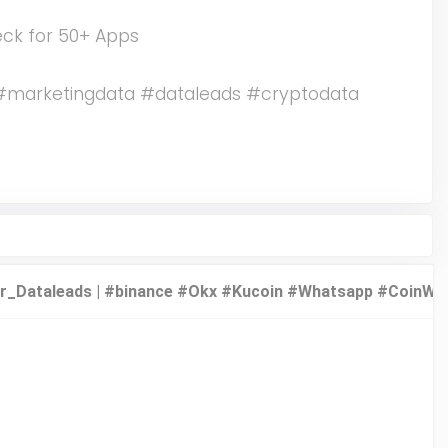
eck for 50+ Apps
#marketingdata #dataleads #cryptodata