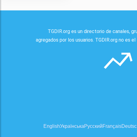
TGDIR.org es un directorio de canales, g
agregados por los usuarios. TGDIR.org no es el 
English
Українська
Русский
Français
Deutsc