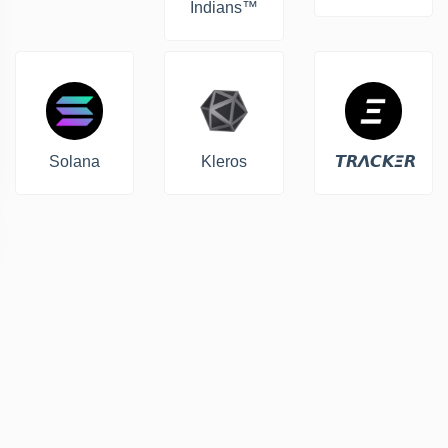
Indians™
Solana
Kleros
𝙏𝙍𝞚𝘾𝙆𝞝𝙍