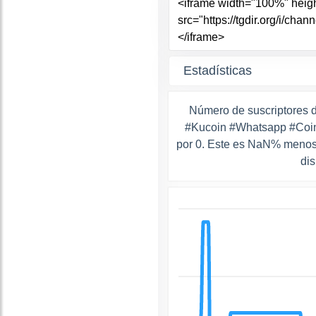
Estadísticas
Número de suscriptores 
#Kucoin #Whatsapp #Coin
por 0. Este es NaN% menos 
di