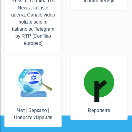
Russia - Ucraina ITA
Їбануті петиції
News , la triste
guerra. Canale video
notizie solo in
italiano su Telegram
by RTP [Conflitto
europeo]
Чат | Зеркало |
Reporterre
Новости Израиля