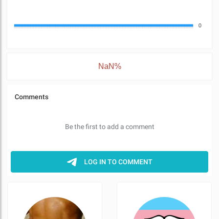
0
NaN%