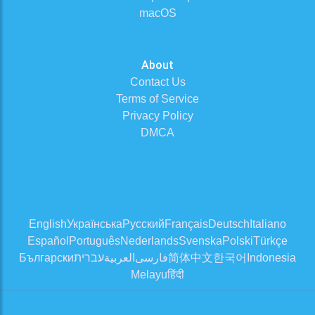
macOS
About
Contact Us
Terms of Service
Privacy Policy
DMCA
English
Українська
Русский
Français
Deutsch
Italiano
Español
Português
Nederlands
Svenska
Polski
Türkçe
Български
עברית
العربية
فارسی
简体中文
한국어
Indonesia
Melayu
हिंदी