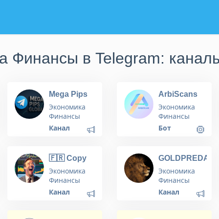
а Финансы в Telegram: каналы
Mega Pips
ArbiScans
Global
Экономика
Экономика
Финансы
Финансы
Канал
Бот
🇫🇷 Copy
GOLDPREDAT
Trading
🦁
Экономика
Экономика
France 🇫🇷
Финансы
Финансы
Stratégies
Канал
Канал
de Revenus
Automatiques
via Trading