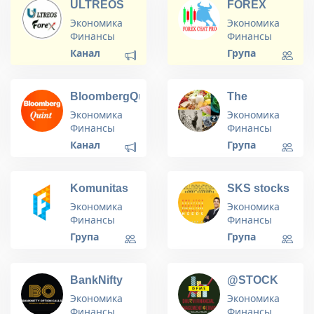
ULTREOS
FOREX
Auto
FOREX -
CHAT PRO -
(Copytrade)
Экономика
Экономика
BEST
Live Free
Финансы
Финансы
FOREX
Forex
Канал
Група
SIGNALS
Signals - VIP
2022
Forex
Signals In
BloombergQuint
The
Telegram
Paradigm
Экономика
Экономика
Shift Group
Финансы
Финансы
Chat
Канал
Група
Komunitas
SKS stocks
Finansialku
Экономика
Экономика
Финансы
Финансы
Група
Група
BankNifty
@STOCK
Option Calls
TRADER
Экономика
Экономика
Финансы
Финансы