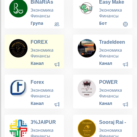
BiNáRiAs
Easy Make
WiNs(FREE)
Money
Экономика
Экономика
- Sinais Free,
Online (Make
Финансы
Финансы
Sem Gale,
Real Money
Група
Бот
Copy, Grupo
Online 💰)
Vip,
Indicadores,
FOREX
TradeIdeen
Tendência,
SIGNAL
Notícias,
Экономика
Экономика
CLUB🔱
Scripts e
Финансы
Финансы
muito mais
Канал
Канал
🥰💰🤑
Forex
POWER
Technical
FOREX
Экономика
Экономика
Analysis &
SIGNALS
Финансы
Финансы
Signals
Канал
Канал
3%JAIPUR
Sooraj Rai -
LUDO
Charts Bank
Экономика
Экономика
GROUP
Финансы
Финансы