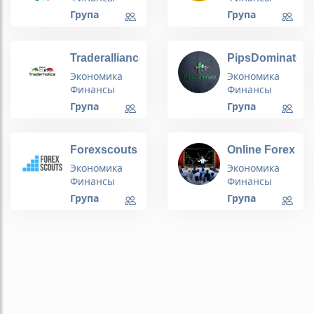
Група
Група
Traderalliance
PipsDominator
Forex
Экономика
Экономика
Signals and
Финансы
Финансы
Discussion
Група
Група
Forum
Forexscouts
Online Forex
Seminar
Экономика
Экономика
Финансы
Финансы
Група
Група