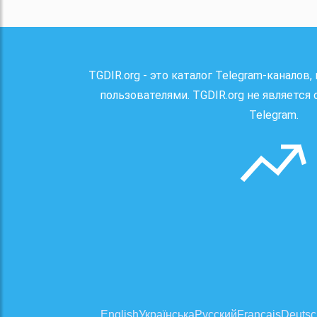
TGDIR.org - это каталог Telegram-каналов,
пользователями. TGDIR.org не являетс
Telegram.
English
Українська
Русский
Français
Deutsc