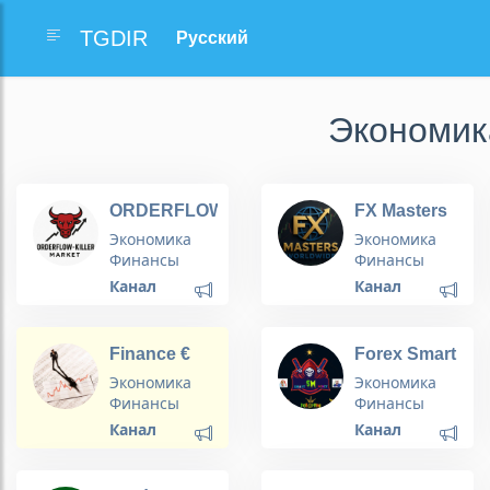
TGDIR
Экономик
ORDERFLOW-
FX Masters
Killer Market
Worldwide
Экономика
Экономика
Финансы
Финансы
Канал
Канал
Finance €
Forex Smart
Investissement
Money
Экономика
Экономика
Kings
Финансы
Финансы
Канал
Канал