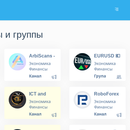
 и группы
ArbiScans -
EURUSD 💶
Official
RATE
Экономика
Экономика
Channel
Финансы
Финансы
Канал
Група
OR
ICT and
RoboForex
BTMM :
Official
Экономика
Экономика
Contra Fx
Финансы
Финансы
Public
Канал
Канал
Journal