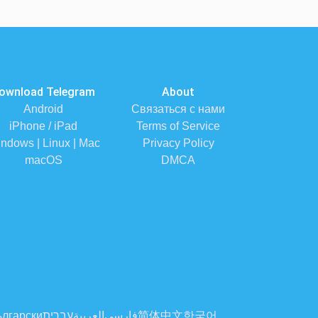
ownload Telegram
About
Android
Связаться с нами
iPhone / iPad
Terms of Service
ndows | Linux | Mac
Privacy Policy
macOS
DMCA
лгарски
עברית
العربية
فارسی
简体中文
한국어