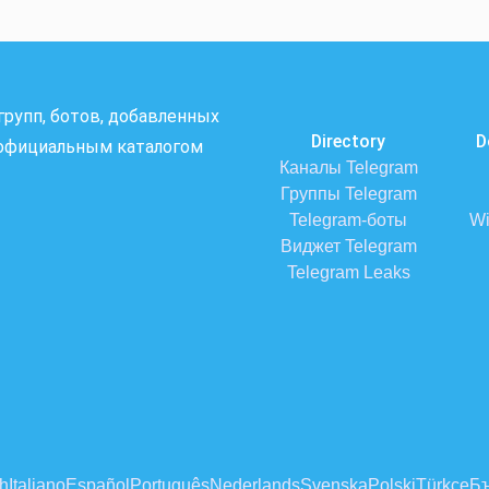
 групп, ботов, добавленных
Directory
D
я официальным каталогом
Каналы Telegram
Группы Telegram
Telegram-боты
Wi
Виджет Telegram
Telegram Leaks
h
Italiano
Español
Português
Nederlands
Svenska
Polski
Türkçe
Бъ