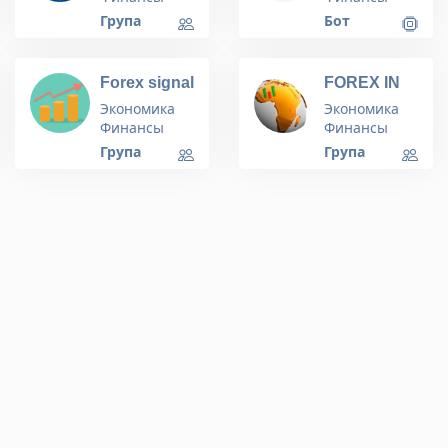
Група
Бот
Forex signal
FOREX IN
club - group
AFRICA
Экономика
Экономика
Финансы
Финансы
Група
Група