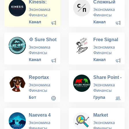
Kinesis:
Сложный
Gold as
Процент
Экономика
Экономика
Money
Финансы
Финансы
Канал
Канал
💠 Sure Shot
Free Signal
Forex 💠
Pro
Экономика
Экономика
Финансы
Финансы
Канал
Канал
Reportax
Share Point -
Complete
Экономика
Экономика
Your Dream
Финансы
Финансы
Бот
Група
Naevera 4
Market
Amazing
Assistant
Экономика
Экономика
Trade
Финансы
Финансы