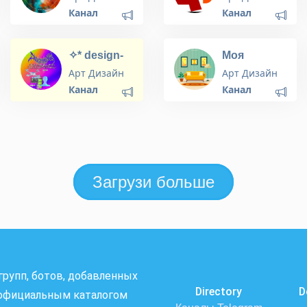
ARTE 🎼
Канал
Канал
✧* design-
Моя
archive
Квартира |
Арт Дизайн
Арт Дизайн
Мой Дом
Канал
Канал
Загрузи больше
 групп, ботов, добавленных
Directory
D
я официальным каталогом