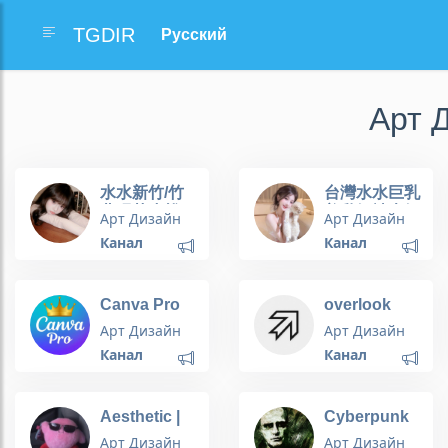
TGDIR
Арт 
水水新竹/竹
台灣水水巨乳
北喝茶小棧
美乳奶神大奶
Арт Дизайн
Арт Дизайн
類型
Канал
Канал
Canva Pro
overlook
Free Invite
Арт Дизайн
Арт Дизайн
Канал
Канал
Aesthetic |
Cyberpunk
эстетика
Арт Дизайн
Арт Дизайн