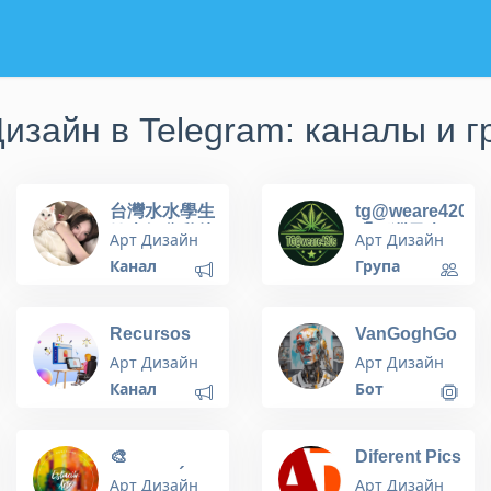
Дизайн в Telegram: каналы и г
台灣水水學生
tg@weare420s
妹大奶貧乳幼
🌈亞洲最大
Арт Дизайн
Арт Дизайн
齒可愛類型
420大麻thc油
Канал
Група
地下TG交流
頻道集中地
(台灣香港中
Recursos
VanGoghGo
国)Telegram
Graficos
Арт Дизайн
Арт Дизайн
Premium -
Канал
Бот
Logotipos
🎨
Diferent Pics
ESTACIÓN
and more...
Арт Дизайн
Арт Дизайн