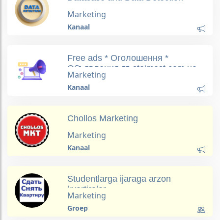
Marketing
Kanaal
Free ads * Оголошення *
Объявления ❤️ stoimost.com.ua
Marketing
Kanaal
Chollos Marketing
Marketing
Kanaal
Studentlarga ijaraga arzon
kvartiralar
Marketing
Groep