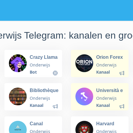
rwijs Telegram: kanalen en gr
Crazy Llama
Orion Forex
English
Group - OFG
Onderwijs
Onderwijs
( Fr-Eng )
Bot
Kanaal
Bibliothèque
Università e
des livres du
Studenti
Onderwijs
Onderwijs
secondaire
Universitari
Kanaal
Kanaal
in Telegram
Canal
Harvard
Somos
Onderwijs
Onderwijs