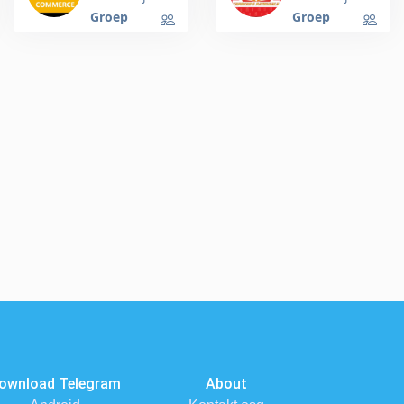
Study
Groep
Groep
Material
ownload Telegram
About