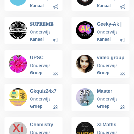
TCAE:
Kanaal
Kanaal
General
𝐒𝐔𝐏𝐑𝐄𝐌𝐄
Geeky-Ak |
𝐄𝐗𝐏𝐋𝐎𝐈𝐓
Free
Onderwijs
Onderwijs
Hacking
Kanaal
Kanaal
Courses |
Hacking
Books
UPSC
video group
Botany Chat
Onderwijs
Onderwijs
Groep
Groep
Gkquiz24x7
Master
(www.sarkariresultindia.site)
KVPY JEE.
Onderwijs
Onderwijs
NEET
Groep
Groep
Chemistry
XI Maths
Doubts XI -
Doubt Group
Onderwijs
Onderwijs