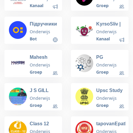
Kanaal
Groep
Підручники
KyrsoSliv |
МОН
Курсы ,
Onderwijs
Onderwijs
України 🇺🇦
гайды ,
Bot
Kanaal
складчины
Mahesh
PG
Updates
Chemistry
Onderwijs
Onderwijs
Groep
Groep
J S GILL
Upsc Study
Unacademy
Center
Onderwijs
Onderwijs
official (
Groep
Groep
IRMS/ESE/CSE/GATE)
Class 12
tapovanEpathsh
Commerce
Onderwijs
Onderwijs