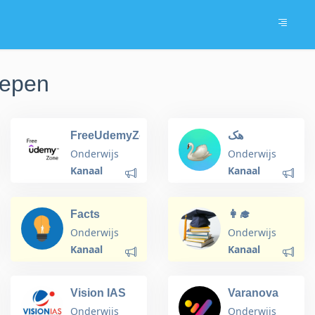
oepen
FreeUdemyZone
هک
| 100% OFF
Onderwijs
Onderwijs
Courses |
Kanaal
Kanaal
FreeSkillCourses
|
LearnForFree
Facts
👩‍🎓
Junkies™̶
Scholarship
Onderwijs
Onderwijs
Kanaal
Kanaal
Vision IAS
Varanova
(Official)
Quiz Group
Onderwijs
Onderwijs