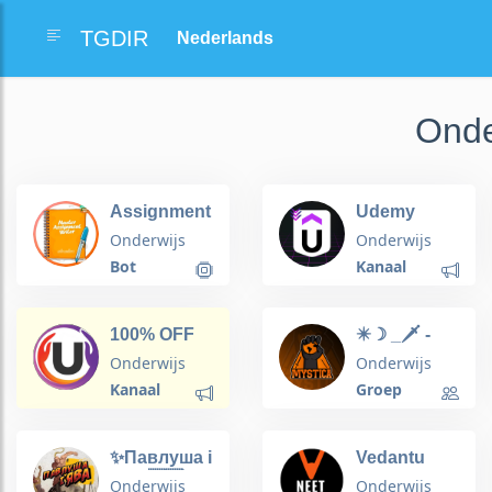
TGDIR
Onde
Assignment
Udemy
Writer Bot
courses
Onderwijs
Onderwijs
100%
Bot
Kanaal
discount -
Free
Courses
100% OFF
✴️☽ _🗡 -
Free Udemy
Paid
𝐌𝐘𝐒𝐓𝐈𝐂𝐀 -
Courses
Onderwijs
Onderwijs
Courses
🪄 _ ☾✴️
Udemy
Kanaal
Groep
Communauté
Coupons
occulte &
100% Off
boutique
Courses
✨Павлуша і
Vedantu
ésotérique
Free Online
Ява 🇺🇦
NEET
Courses
Onderwijs
Onderwijs