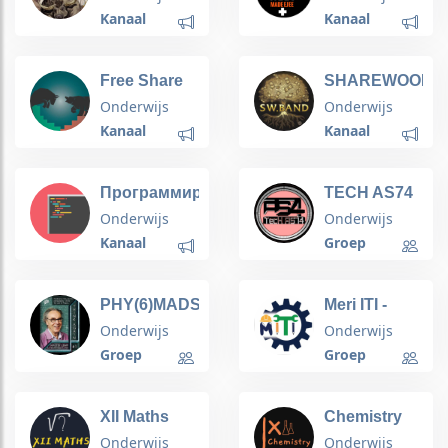
Official✅
Discounted
Kanaal
Kanaal
Onli
Free Share
SHAREWOOD
Market Tips
Onderwijs
Onderwijs
Kanaal
Kanaal
Программирование:
TECH AS74
обучение
SUPPORT
Onderwijs
Onderwijs
Kanaal
Groep
PHY(6)MADS-
Meri ITI -
Entrance
Electrician,
Onderwijs
Onderwijs
preparation
Fitter,
Groep
Groep
Apprenticeship,
Info
XII Maths
Chemistry
Doubt Group
Doubts XII -
Onderwijs
Onderwijs