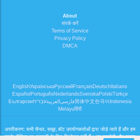
About
संपर्क करें
Terms of Service
Privacy Policy
DMCA
English
Українська
Русский
Français
Deutsch
Italiano
Español
Português
Nederlands
Svenska
Polski
Türkçe
Български
עברית
العربية
فارسی
简体中文
한국어
Indonesia
Melayu
हिंदी
अस्वीकरण: सभी चैनल, समूह, बॉट उपयोगकर्ताओं द्वारा जोड़े जाते हैं और हम
उनके मीडिया पर सामग्री के लिए जिम्मेदार नहीं हैं। हम उपयोगी और स्वच्छ