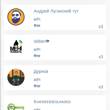
Андрей Луганский тут
ब्लॉग
चैनल
slidan👁
ब्लॉग
चैनल
Дурнєв
ब्लॉग
चैनल
9ᴊᴀғʀᴇᴇʙɪᴇsʟᴏᴀᴅᴇᴅ