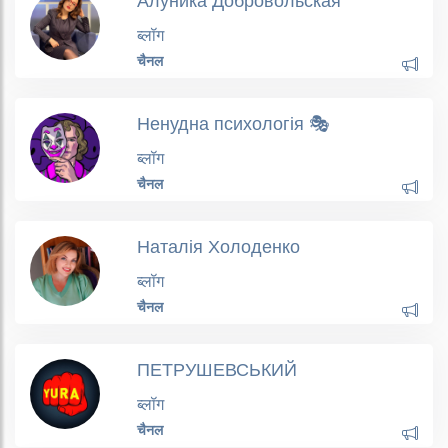
Алуника Добровольская
ब्लॉग
चैनल
Ненудна психологія 🎭
ब्लॉग
चैनल
Наталія Холоденко
ब्लॉग
चैनल
ПЕТРУШЕВСЬКИЙ
ब्लॉग
चैनल