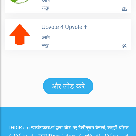
ब्लॉग
समूह
Upvote 4 Upvote ⬆️
ब्लॉग
समूह
और लोड करें
TGDIR.org उपयोगकर्ताओं द्वारा जोड़े गए टेलीग्राम चैनलों, समूहों, बॉट्स