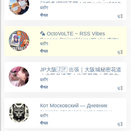
门服务|国籍不限 LINE:sakura5218
ब्लॉग
चैनल
🦜 OctoVoLTE ~ RSS Vibes
Season ("microblogoctt" aka "fritto
ब्लॉग
misto di octospacc" e "diario di octt"
चैनल
o "diarioctt")
JP大阪🇯🇵 出張｜大阪城秘密花道
｜大阪外送茶｜出張服務｜風俗女
ब्लॉग
｜特殊服務
चैनल
Кот Московский — Дневник
рыжего сталкера с хвостом и
ब्लॉग
философией.
चैनल