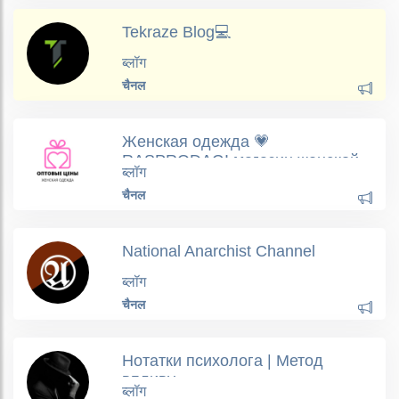
Tekraze Blog💻
ब्लॉग
चैनल
Женская одежда 💗
RASPRODAGI магазин женской
ब्लॉग
одежды
चैनल
National Anarchist Channel
ब्लॉग
चैनल
Нотатки психолога | Метод
впливу
ब्लॉग