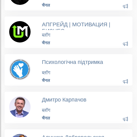
चैनल
АПГРЕЙД | МОТИВАЦИЯ |
БИЗНЕС
ब्लॉग
चैनल
Психологічна підтримка
ब्लॉग
चैनल
Дмитро Карпачов
ब्लॉग
चैनल