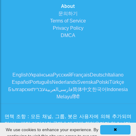
About
문의하기
Terms of Service
Privacy Policy
DMCA
English
Українська
Русский
Français
Deutsch
Italiano
Español
Português
Nederlands
Svenska
Polski
Türkçe
Български
עברית
العربية
فارسی
简体中文
한국어
Indonesia
Melayu
हिंदी
면책 조항 : 모든 채널, 그룹, 봇은 사용자에 의해 추가되며
당사는 해당 미디어의 콘텐츠에 대해 책임을지지 않습니다.
We use cookies to enhance your experience. By
✖
유용하고 깨끗한 채널을 승인하려고 노력하고 있습니다. 문