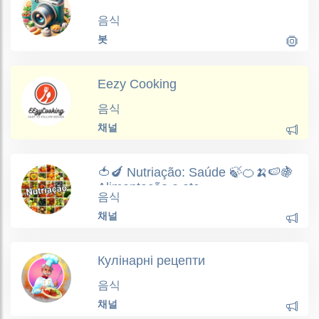
음식
봇
Eezy Cooking
음식
채널
🍅🍆 Nutriação: Saúde 🍃🍊🍌🍉🍇
Alimentação e etc.
음식
채널
Кулінарні рецепти
음식
채널