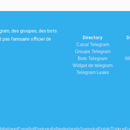
gram, des groupes, des bots
Directory
D
 pas l'annuaire officiel de
Canal Telegram
Groupe Telegram
Bots Telegram
Wi
Widget de telegram
Telegram Leaks
h
Italiano
Español
Português
Nederlands
Svenska
Polski
Türkçe
Бъ