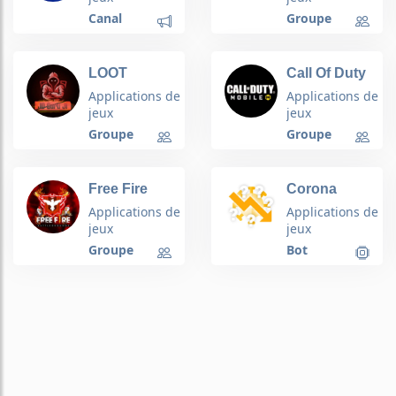
Canal
Groupe
LOOT
Call Of Duty
MARTS
Mobile
Applications de
Applications de
jeux
jeux
Groupe
Groupe
Free Fire
Corona
diamonds
Prediction
Applications de
Applications de
Game
jeux
jeux
Groupe
Bot