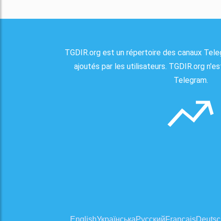
TGDIR.org est un répertoire des canaux Tele
ajoutés par les utilisateurs. TGDIR.org n'est
Telegram.
English
Українська
Русский
Français
Deutsc