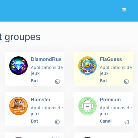
t groupes
DiamondRush
FlaGuess
Bot
Applications de
Applications de
jeux
jeux
Bot
Bot
Hamster
Premium
Kombat
App Mods
Applications de
Applications de
jeux
jeux
Bot
Canal