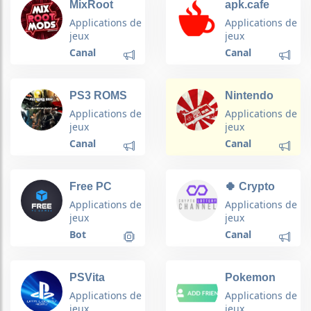
MixRoot
apk.cafe
Mods
Applications de
Applications de
jeux
jeux
Canal
Canal
PS3 ROMS
Nintendo
CITY
Gamers
Applications de
Applications de
Latino
jeux
jeux
Canal
Canal
Free PC
🍀 Crypto
Games Bot
Lottery
Applications de
Applications de
Channel 🍀
jeux
jeux
Bot
Canal
PSVita
Pokemon
ROMS -
GO Friends
Applications de
Applications de
VitaLovers-
jeux
jeux