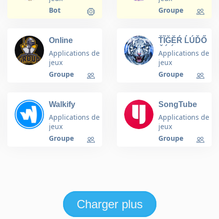
Bot
Groupe
Online
ŤĨĞĔŔ ĹÚĎŐ
Earning
ČĹÚß
Applications de
Applications de
Group
jeux
jeux
Groupe
Groupe
Walkify
SongTube
App‍♂️
Applications de
Applications de
jeux
jeux
Groupe
Groupe
Charger plus