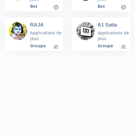
Bot
Bot
RAJA
A1 Satta
ONLINE
Matka King
Applications de
Applications de
SATTA 10 Ka
10 Ke 950
jeux
jeux
1000
Groupe
Groupe