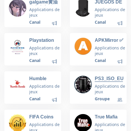
galgame黄油
JUEGOS DE
分享中心(免
PS2 PARA
Applications de
Applications de
费黄油)
PS3 EN PKG
jeux
jeux
📦
Canal
Canal
Playstation
APKMirror ✅
India | Acc,
Applications de
Applications de
Games, Plus
jeux
jeux
Canal
Canal
Humble
PS3_ISO_EUR
Bundle:
🇪🇺🇪🇺🇪🇺
Applications de
Applications de
support
jeux
jeux
charity and
Canal
Groupe
save on
bundles of
games,
FIFA Coins
True Mafia
ebooks,
Rate
software and
Applications de
Applications de
more
jeux
jeux