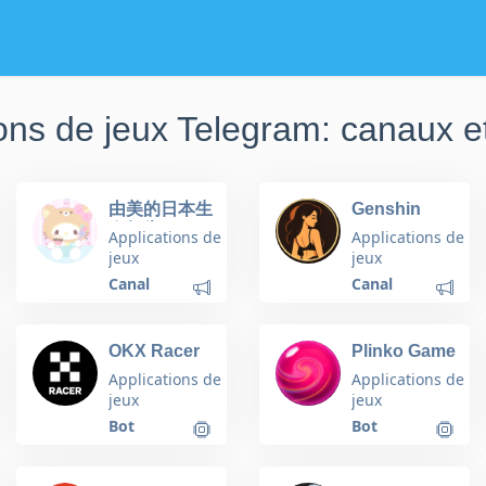
ions de jeux Telegram: canaux e
由美的日本生
Genshin
存報告
Impact Porn
Applications de
Applications de
≽^•⩊•^≼
Polska |
jeux
jeux
Polskie | Gry
Canal
Canal
OKX Racer
Plinko Game
Online
Applications de
Applications de
jeux
jeux
Bot
Bot