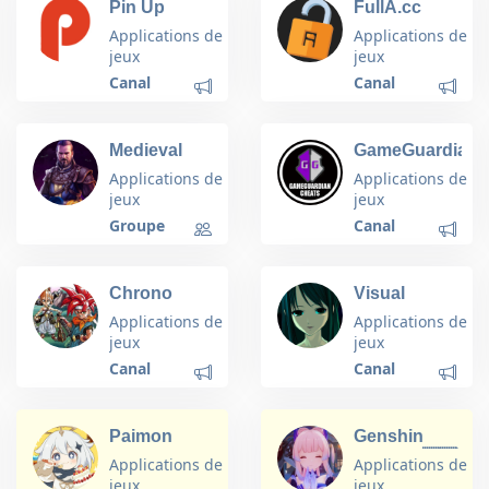
Pin Up
FullA.cc
casino en
Applications de
Applications de
linea
jeux
jeux
Canal
Canal
Medieval
GameGuardian
Empires
Cheats
Applications de
Applications de
jeux
jeux
Groupe
Canal
Chrono
Visual
Trigger
Novels in
Applications de
Applications de
English 🔞
jeux
jeux
Canal
Canal
Paimon
Genshin
Impact | 🇮🇩
Applications de
Applications de
jeux
jeux