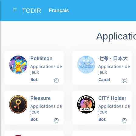
TGDIR
Applicat
Pokémon
七海・日本大
Raid Boss
阪出張店｜外
Applications de
Applications de
Counter Bot
送茶・泡泡
jeux
jeux
浴・上門服
Bot
Canal
務・女優
Pleasure
CITY Holder
Quest 🗝️
Game 🏠
Applications de
Applications de
jeux
jeux
Bot
Bot