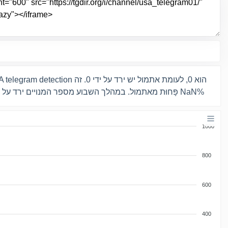
NaN% פָּחוּת מאתמול. במהלך השבוע מספר המנויים ירד על ידי 0 אנשים, כלומר NaN%
1000
800
600
400