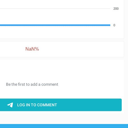
200
0
NaN%