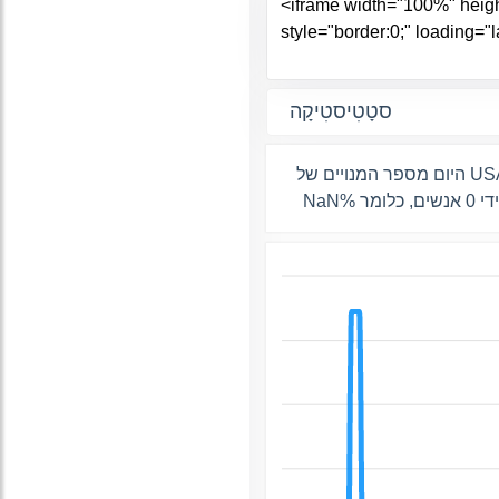
סטָטִיסטִיקָה
היום מספר המנויים של USA telegram detection הוא 0, לעומת אתמול יש ירד על ידי 0. זה