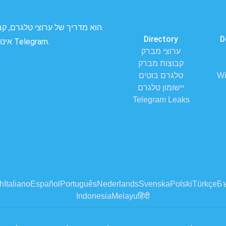
Directory
D
TGDIR.org אינו הספריה הרשמית של Telegram.
ערוצי מברק
קבוצות מברק
Wi
טלגרם בוטים
יישומון טלגרם
Telegram Leaks
h
Italiano
Español
Português
Nederlands
Svenska
Polski
Türkçe
Бъ
Indonesia
Melayu
हिंदी