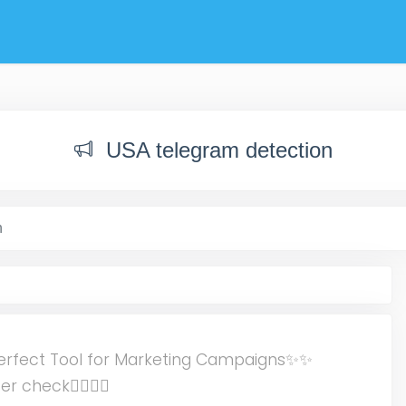
USA telegram detection
n
fect Tool for Marketing Campaigns✨✨
check🏄‍♀️🏄‍♀️